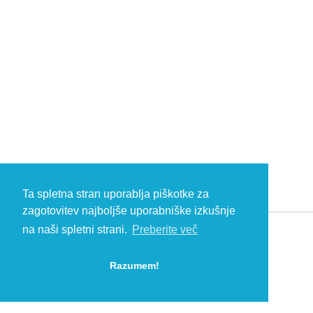
Ta spletna stran uporablja piškotke za
zagotovitev najboljše uporabniške izkušnje
na naši spletni strani.
Preberite več
© 2026 Kambič d.o.o., Metliška cesta 16, 8333 Semič, Slovenia, Eu
HEADQUARTERS: T: +386 (0)7 35 65 220, F: +386 (0)7 35 65 232, E:
Razumem!
info@kambic.com
-
Zasebnost in piškotki