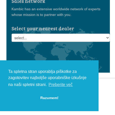
Sales network
Kambic has an extensive worldwide network of experts
whose mission is to partner with you.
Select your nearest dealer
Ta spletna stran uporablja piškotke za
zagotovitev najboljše uporabniške izkušnje
na naši spletni strani.
Preberite več
© 2026 Kambič d.o.o., Metliška cesta 16, 8333 Semič, Slovenia, Eu
HEADQUARTERS: T: +386 (0)7 35 65 220, F: +386 (0)7 35 65 232, E:
Razumem!
info@kambic.com
-
Zasebnost in piškotki