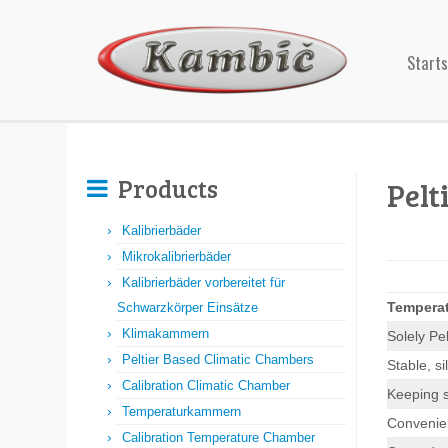
Starts
Products
Pelt
Kalibrierbäder
Mikrokalibrierbäder
Kalibrierbäder vorbereitet für
Temperat
Schwarzkörper Einsätze
Klimakammern
Solely Pe
Peltier Based Climatic Chambers
Stable, si
Calibration Climatic Chamber
Keeping s
Temperaturkammern
Convenien
Calibration Temperature Chamber