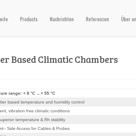
eite
Products
Nachrichten
Referenzen
Über u
ier Based Climatic Chambers
ure range: + 8 °C …+ 55 °C
ltier based temperature and humidity control
lent, vibration free climatic conditions
uperior temperature & Rh stability
t– Side Access for Cables & Probes