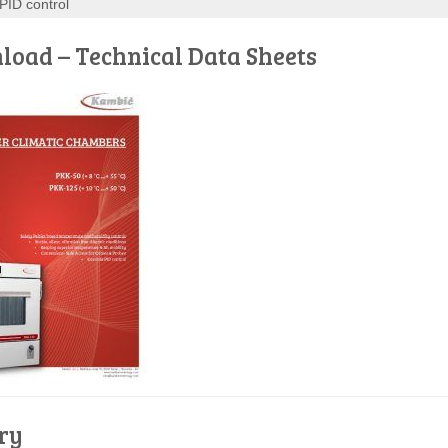
PID control
oad – Technical Data Sheets
ry