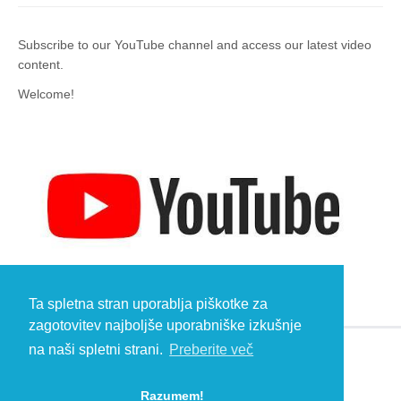
Subscribe to our YouTube channel and access our latest video
content.
Welcome!
Ta spletna stran uporablja piškotke za
zagotovitev najboljše uporabniške izkušnje
na naši spletni strani.
Preberite več
© 2026 Kambič d.o.o., Metliška cesta 16, 8333 Semič, Slovenia, Eu
HEADQUARTERS: T: +386 (0)7 35 65 220, F: +386 (0)7 35 65 232, E:
Razumem!